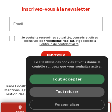
Inscrivez-vous à la newsletter
Email
Je souhaite recevoir les actualités, conseils et offres
exclusives de
Freedhome Habitat
, et j’accepte la
Politique de confidentialité
.
Ce site utilise des cookies et vous donne le
contrôle sur ceux que vous souhaitez activer
Tout accepter
Guide Local
Informations complémentaires
Mentions légales
Politique de confidentialité
Tout refuser
Gestion des cookies
Personnaliser
place
mail
AVIS